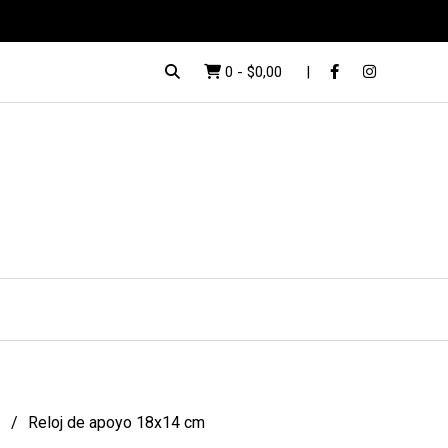
0
-
$0,00
s
Reloj de apoyo 18x14 cm