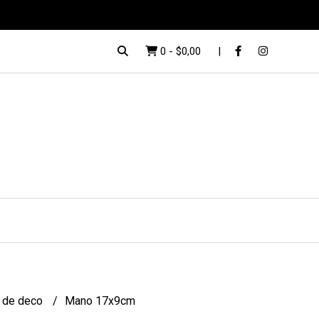
0
-
$0,00
 de deco
Mano 17x9cm