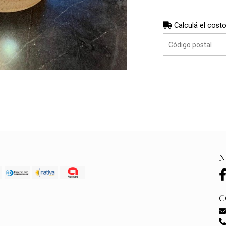
Calculá el costo
N
C