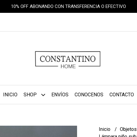
10% OFF ABONANDO CON TRANSFERENCIA O EFECTIVO
INICIO
SHOP
ENVÍOS
CONOCENOS
CONTACTO
Inicio
Objetos
Lámpara niño subi