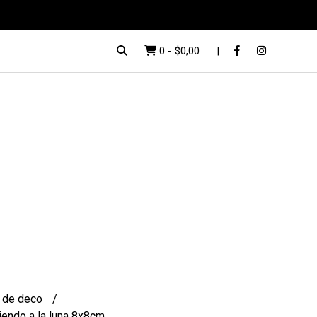
0
-
$0,00
 de deco
endo a la luna 8x8cm