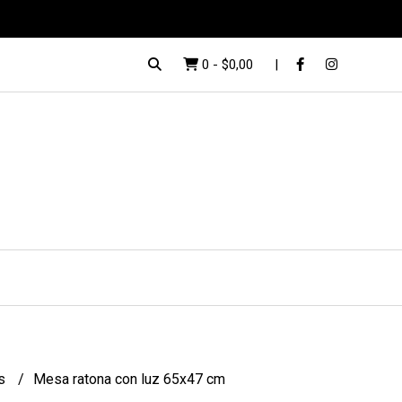
0
-
$0,00
es
Mesa ratona con luz 65x47 cm